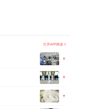
“惠民畅游套餐卡”整体兑换使
分别为199元、299元及399
受5折优惠、住宿享受超低折
打开APP阅读