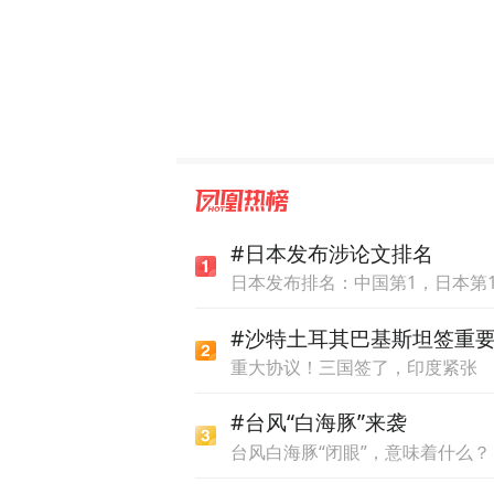
万山海洋开发试验区社会事业
用周期为即日起至2026年4月
元。套餐卡内包含珠海市区
扣，详情可通过“玩转万山”
凤凰网广东发自珠海
#日本发布涉论文排名
【采写】李颖菲
日本发布排名：中国第1，日本第1
#沙特土耳其巴基斯坦签重
重大协议！三国签了，印度紧张
#台风“白海豚”来袭
台风白海豚“闭眼”，意味着什么？