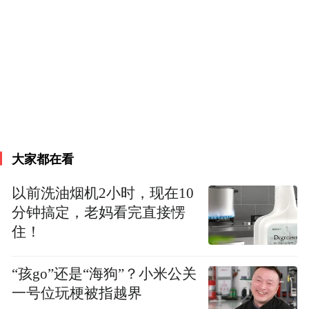
霍尔电阻，这种在零磁场中的霍尔效应被称
为反常霍尔效应。
这一发现引发了另一个问题：既然存在量子
霍尔效应，那么是否也存在一个量子化的反
常霍尔效应版本？
大家都在看
量子反常霍尔效应正是这样一种现象，它不
需要外加磁场即可观察到量子化的霍尔电
以前洗油烟机2小时，现在10
阻。在量子反常霍尔状态下，材料表面的电
分钟搞定，老妈看完直接愣
住！
子遵循着特定的轨迹运动，形成所谓的边缘
态，这些边缘态允许电子沿着特定的方向无
“孩go”还是“海狗”？小米公关
散射地流动，从而大大降低了能量损耗。
一号位玩梗被指越界