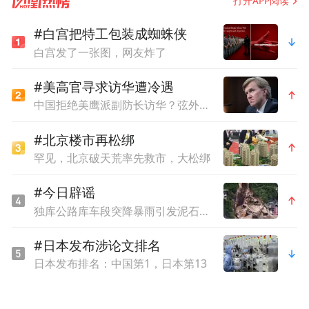
打开APP阅读
生偏转所导致的。
#白宫把特工包装成蜘蛛侠
而量子霍尔效应，则是霍尔效应的一种量子
白宫发了一张图，网友炸了
化版本。它是在强磁场下出现的一种特殊状
#美高官寻求访华遭冷遇
态，其中霍尔电阻呈现出量子化的阶梯状特
中国拒绝美鹰派副防长访华？弦外之音被热议
征。量子霍尔效应可以进一步分为整数量子
#北京楼市再松绑
霍尔效应和分数量子霍尔效应，前者发生在
罕见，北京破天荒率先救市，大松绑
二维电子系统中，后者涉及到了分数激发
#今日辟谣
态。
独库公路库车段突降暴雨引发泥石流？官方辟谣
薛其坤提到，尽管霍尔效应通常需要在极强
#日本发布涉论文排名
磁场下才能观察到，但早在1880年，霍尔就
日本发布排名：中国第1，日本第13
在研究磁性金属的霍尔效应时发现了一个有
趣的现象：即使不加外磁场，也可以观测到