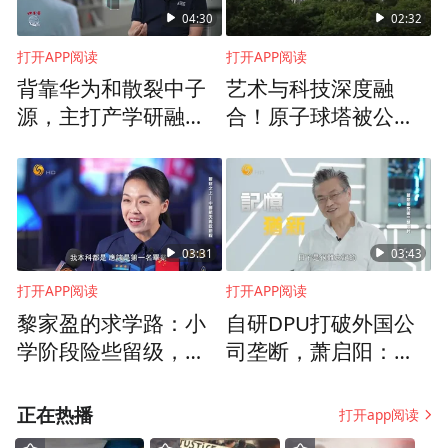
04:30
02:32
高温超导探索赛道值得坚持下去
打开APP阅读
打开APP阅读
背靠华为和散裂中子
艺术与科技深度融
如此重要的量子反常霍尔效应，是怎么被发
源，主打产学研融
合！原子球塔被公认
现的？
合，湾大如何孕育从0
为20世纪建筑史上的
到1的创新？
杰出典范
为验证这一理论物理预言，2008年起薛其坤
就开始带领研究团队探索量子霍尔效应在无
03:31
03:43
磁场条件下的实现可能性。
打开APP阅读
打开APP阅读
量子反常霍尔效应的实现条件极为苛刻，需
黎家盈的求学路：小
自研DPU打破外国公
学阶段险些留级，港
司垄断，萧启阳：三
要一种具备拓扑特性、长程铁磁序和体内绝
大的学习生活让她眼
年多投了20亿，是人
缘态三个条件的超薄膜材料。
界开阔
生中的重大时刻
正在热播
打开app阅读
“这是一种三不像的矛盾体，三个矛盾点是，