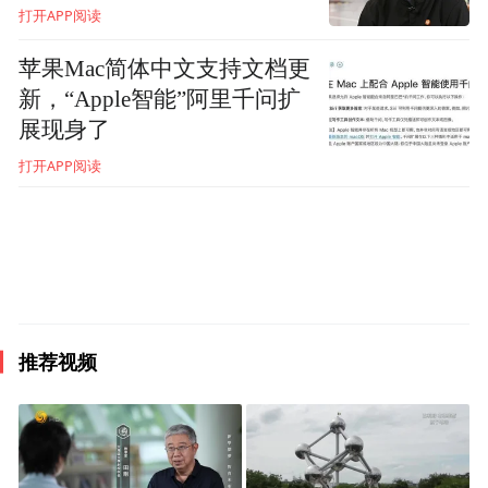
“如果超导体中是所有地方的电阻都为0，那
打开APP阅读
么量子霍尔效应的材料就是内部的电阻无穷
苹果Mac简体中文支持文档更
大，而边缘的电阻为0。”薛其坤解释道。
新，“Apple智能”阿里千问扩
展现身了
回溯超导研究发展历程后，科学研究究竟该
打开APP阅读
怎么去定义？薛其坤分享了自己对科学研究
的理解，把科学研究分成三个层次——“0到
1”的发现、“1到10”的拓展以及“10到100”的
突破。
推荐视频
“选择研究方向至关重要。”他为青年研究人
员给出建议，“如果是在这样一个前沿方向
上，你就可能有机会在原来巨人科学发现的
基础上再做出新的科学发现。”