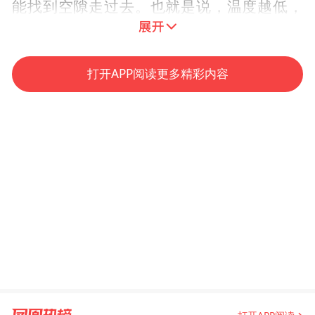
能找到空隙走过去。也就是说，温度越低，
原子振动越弱，电阻就容易通过，所以超导
一般会发生在低温。”
打开APP阅读更多精彩内容
温度超过40K （零下233 °C）的超导为高温
超导。因此，在超导研究领域，提高超导体
材料的临界温度（Tc）是关键。而霍尔效应
的发现，打开了我们认识微观世界的又一扇
大门。
霍尔效应指当电流沿纵向通过导体或半导体
薄片时，如果薄片置于垂直方向的磁场中，
就会在其两侧产生一个横向电压，即霍尔电
压。这是由于载流子在洛伦兹力的作用下发