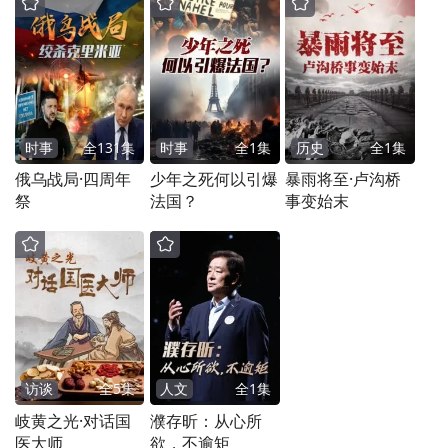
大部分铁磁材料都是导电的，二维情形下很
难实现铁磁性，以及磁性和拓扑很难做到共
存。这就相当于，你要制备出一种像‘三项全
能运动员’一样的材料。”薛其坤说。
时事
全
131
集
时事
全
1
集
历史
全
1
集
俄乌战局·四周年
少年之死何以引爆
暴雨将至·卢沟桥
基于这些要求，薛其坤团队与王亚愚团队、
祭
法国？
事变始末
吕力团队合作，实验验证筛选了一系列磁性
拓扑绝缘体。磁性拓扑绝缘体是一类独特的
材料，它们在内部是绝缘的，但在表面或边
缘展现出导电性，且这种导电性不受杂质或
缺陷的影响，正契合产生量子反常霍尔效应
访谈
全
5
集
人文
全
1
集
的要求。
岐黄之光·对话国
濮存昕：从心所
医大师
欲，不逾矩