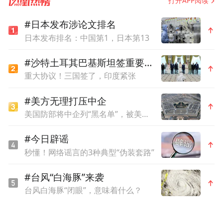
打开APP阅读
#日本发布涉论文排名
电子科技大学邓勇教授
日本发布排名：中国第1，日本第13
主旨报告环节，美国哥伦比亚大学Irina
#沙特土耳其巴基斯坦签重要协议
重大协议！三国签了，印度紧张
Lyublinskaya教授、英国牛津大学Rhona
Sharpe教授、美国得克萨斯农工大学李业平
#美方无理打压中企
教授以及陕西师范大学皮忠玲教授作了精彩
美国防部将中企列“黑名单”，被美法院驳回
的主题分享。
#今日辟谣
秒懂！网络谣言的3种典型“伪装套路”
#台风“白海豚”来袭
台风白海豚“闭眼”，意味着什么？