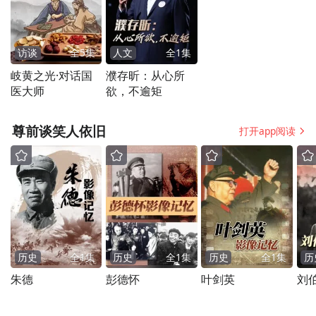
访谈
全
5
集
人文
全
1
集
岐黄之光·对话国
濮存昕：从心所
医大师
欲，不逾矩
本次国际会议的成功举行，加深了国内外学
尊前谈笑人依旧
打开app阅读
者在教育数字化领域的理解，拓展了国际合
作的机会，为推动了教育数字化领域的创新
和发展注入了新的活力。
窗体顶端
历史
全
1
集
历史
全
1
集
历史
全
1
集
历
朱德
彭德怀
叶剑英
刘