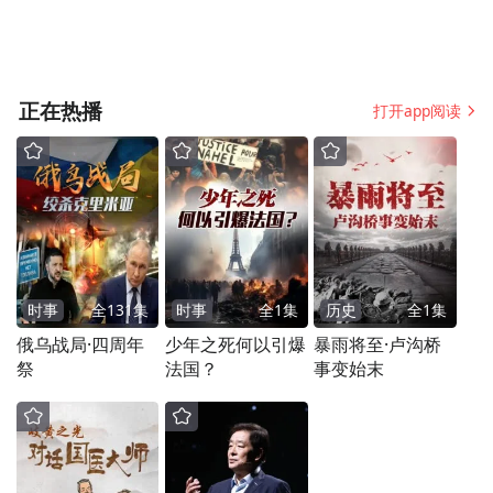
学院、麻省州立大学、加拿大阿萨巴斯卡大
学、新西兰惠灵顿维多利亚大学、瑞典哥德
堡大学、新加坡南洋理工大学等国外高校以
正在热播
打开app阅读
及华中师范大学、西北工业大学、北京邮电
大学、北京外国语大学以及上海开放大学等
国内高校的学者与研究人员，围绕着人工智
能教育应用、教育数据挖掘、学习分析、
STEM教育等专题进行了广泛的交流。
时事
全
131
集
时事
全
1
集
历史
全
1
集
俄乌战局·四周年
少年之死何以引爆
暴雨将至·卢沟桥
祭
法国？
事变始末