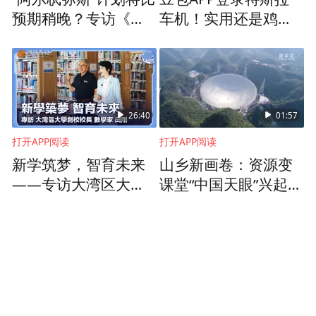
预期稍晚？专访《新
车机！实用还是鸡
太空经济》作者、哈
肋？
佛商学院教授马修·魏
因齐尔
26:40
01:57
打开APP阅读
打开APP阅读
新学筑梦，智育未来
山乡新画卷：资源变
——专访大湾区大学
课堂“中国天眼”兴起研
创校校长、数学家田
学热
刚
陕西师范大学皮忠玲教授
20日下午以及21日全天，来自美国麻省理工