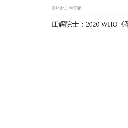
临床肝胆病杂志
庄辉院士：2020 WH
临床肝胆病杂志
8月15日 全网直播丨
不容错过
临床肝胆病杂志
侯金林教授团队发表全球
模型——aMAP评分
临床肝胆病杂志