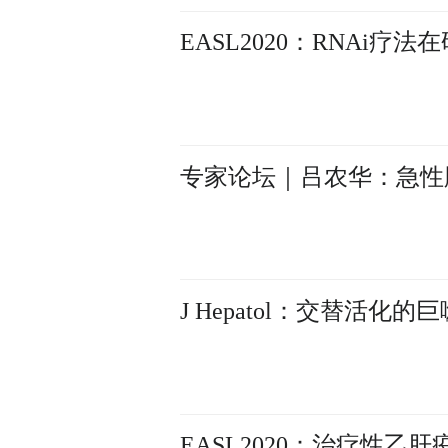
EASL2020：RNAi疗
专家论坛｜吕农华：急性
J Hepatol：交替活
EASL2020：治疗性乙