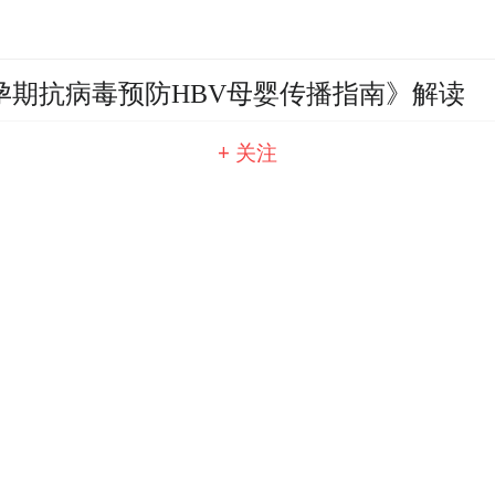
O《孕期抗病毒预防HBV母婴传播指南》解读
+ 关注
第二届慢乙肝临床治愈峰会暨中国派高峰论坛
首个跨病因和跨种族的慢性肝病患者肝癌