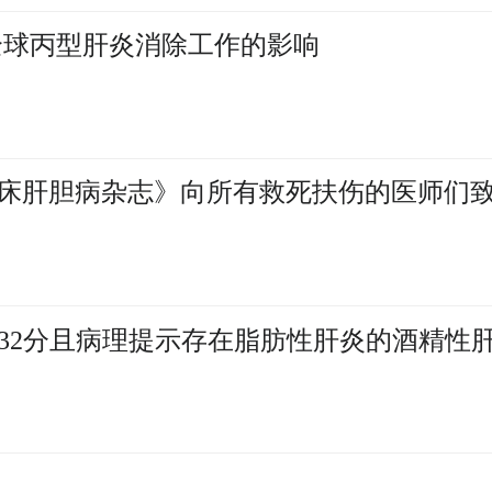
-19对全球丙型肝炎消除工作的影响
床肝胆病杂志》向所有救死扶伤的医师们
rey评分<32分且病理提示存在脂肪性肝炎的酒精