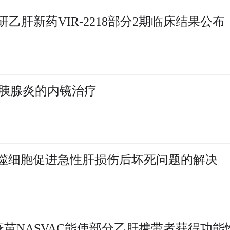
法在研乙肝新药VIR-2218部分2期临床结果公布
胰腺炎的内镜治疗
化的巨噬细胞促进急性肝损伤后坏死问题的解决
肝疫苗NASVAC能使部分乙肝携带者获得功