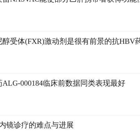
法尼醇受体(FXR)激动剂是很有前景的抗HBV
药ALG-000184临床前数据同类表现最好
内镜诊疗的难点与进展