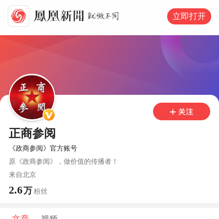
立即打开
正商参阅
《政商参阅》官方账号
原《政商参阅》，做价值的传播者！
来自
北京
2.6
万
粉丝
文章
视频