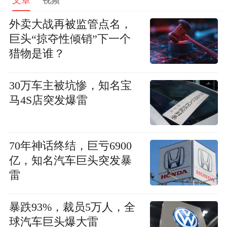
外卖大战再被监管点名，
巨头“掠夺性倾销”下一个
猎物是谁？
30万车主被坑惨，知名宝
马4S店突发爆雷
70年神话终结，巨亏6900
亿，知名汽车巨头突发暴
雷
暴跌93%，裁员5万人，全
球汽车巨头爆大雷