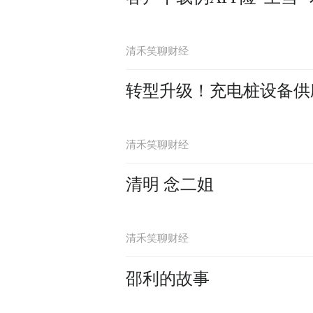
清禾笑聊财经
转型升级！充电桩设备供
清禾笑聊财经
清明 念二姐
清禾笑聊财经
邵利的故事