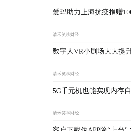
爱玛助力上海抗疫捐赠1
清禾笑聊财经
数字人VR小剧场大大提
清禾笑聊财经
5G千元机也能实现内存自由
清禾笑聊财经
客户下载伪APP险“上当