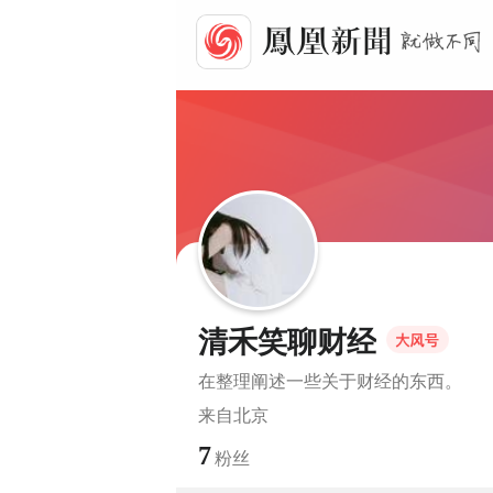
清禾笑聊财经
在整理阐述一些关于财经的东西。
来自
北京
7
粉丝