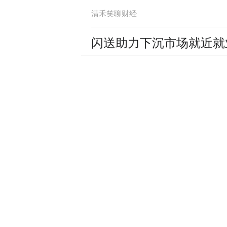
清禾笑聊财经
闪送助力下沉市场就近就
清禾笑聊财经
木瓜移动吉祥物“橙四海
清禾笑聊财经
互联网吉祥物群再添新成
清禾笑聊财经