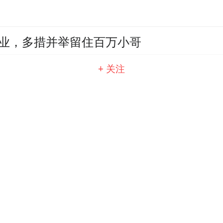
业，多措并举留住百万小哥
+ 关注
”新上线，已正式入职！
员，木瓜移动“橙四海“萌力登场