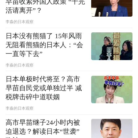
早苗收紧外国人政策 “干完
活请离开”？
李淼的日本观察
日本没有熊猫了 15年风雨
无阻看熊猫的日本人：“会
一直等下去”
李淼的日本观察
日本单极时代将至？高市
早苗自民党或单独过半 减
税牌击碎中道联姻
李淼的日本观察
高市早苗继子24小时内被
迫退选？解读日本“世袭”