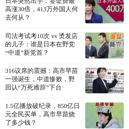
日本突然出手：签证费最
高涨30倍，413万外国人何
去何从？
司法考试考10次 vs 烫发店
的儿子：谁是日本在野党
“中道”新党首？
316议席的震撼：高市早苗
一强诞生，中道惨败，野
田认“万死难辞”下台
1.5亿播放破纪录，850亿日
元全民买单，高市早苗烧
了多少钱？