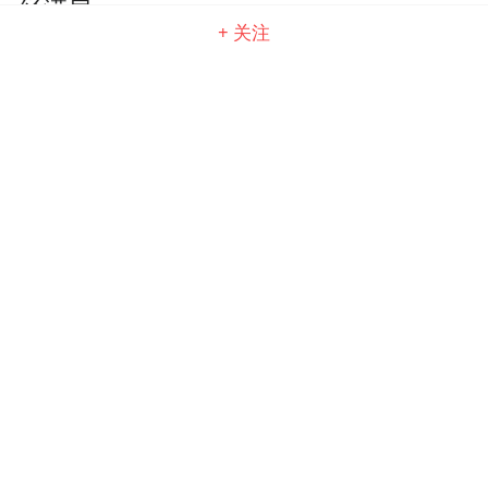
经满房
+ 关注
乐居网
晋安区浦下旧屋区改造项目安置浦景小区
（浦下花园）决算交房通知
乐居网
我市计划打造“百里水上福道”，晋安河光
明港将串起10公里新航线
乐居网
做好“加减乘”激活新动能 福州高新区扎实
推进项目建设
乐居网
惊奇！福州主城画一个
圈，中心竟然在这：闽江
之心