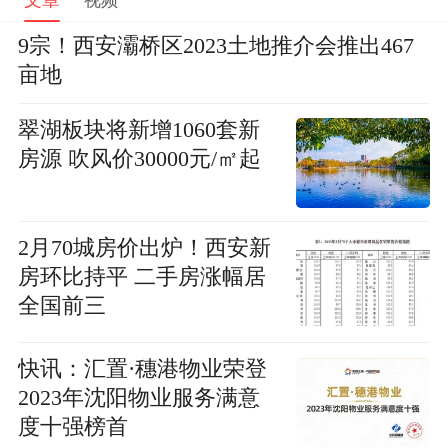
9宗！西安灞桥区2023土地推介会推出467
亩地
翠湖板块将新增1060套新
房源 吹风价30000元/㎡起
2月70城房价出炉！西安新
房环比持平 二手房涨幅居
全国前三
快讯：汇置·穗港物业荣登
2023年沈阳物业服务满意
度十强榜首