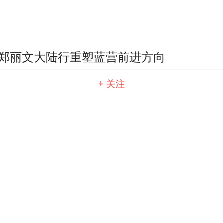
郑丽文大陆行重塑蓝营前进方向
+ 关注
怎么办？伊朗大使：强力反击 让其后悔
旗仪式，战争结束了？参赞回应了我们