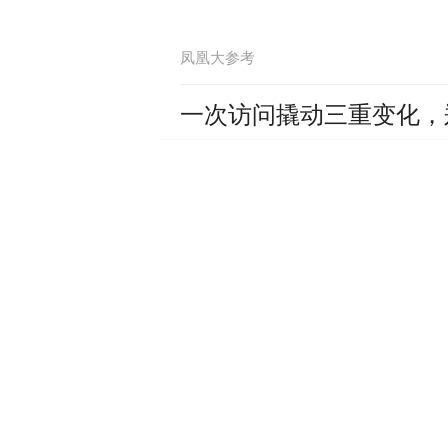
凤凰大参考
一次访问撬动三重变化，
凤凰大参考
停火期间美国若再次袭击
凤凰大参考
伊朗驻华使馆今天举办升