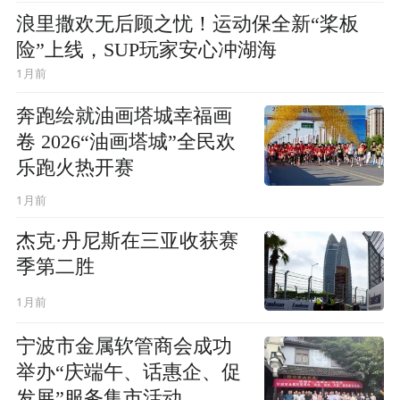
浪里撒欢无后顾之忧！运动保全新“桨板
险”上线，SUP玩家安心冲湖海
1月前
奔跑绘就油画塔城幸福画
卷 2026“油画塔城”全民欢
乐跑火热开赛
1月前
杰克·丹尼斯在三亚收获赛
季第二胜
1月前
宁波市金属软管商会成功
举办“庆端午、话惠企、促
发展”服务集市活动