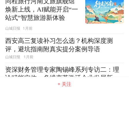
同程旅行河南文旅旗舰馆
焕新上线，AI赋能开启“一
站式”智慧旅游新体验
1月前
山城日报
西安高三复读补习怎么选？机构深度测
评，避坑指南附真实提分案例导语
1月前
山城日报
资深财务管理专家陶锡峰系列专访二：理
论赋能实体，多维变革激活企业发展新势
+ 关注
能
1月前
山城日报
2026国内专业医疗塑料件注塑模具厂家权
威榜单｜六大厂商多维度实力测评
1月前
山城日报
鹿聚GEO AIGEO代运营服