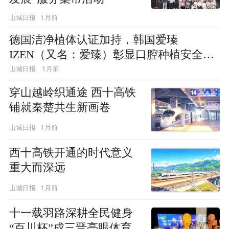
1月前
山城日报
德国洁净植体认证加持，韩国爱瑧
IZEN（又名：爱臻）彰显口腔种植安全硬
实力
1月前
山城日报
穿山越岭织通途 西十高铁
铺就秦楚共生新画卷
1月前
山城日报
西十高铁开通的时代意义
重大而深远
1月前
山城日报
十一载羽路深耕全民健身
“百川杯”成三晋亮眼体育