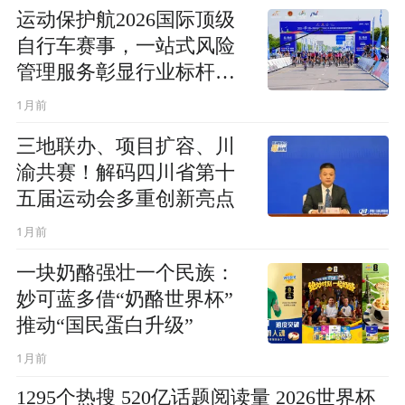
运动保护航2026国际顶级
自行车赛事，一站式风险
管理服务彰显行业标杆实
力
1月前
三地联办、项目扩容、川
渝共赛！解码四川省第十
五届运动会多重创新亮点
1月前
一块奶酪强壮一个民族：
妙可蓝多借“奶酪世界杯”
推动“国民蛋白升级”
1月前
1295个热搜 520亿话题阅读量 2026世界杯