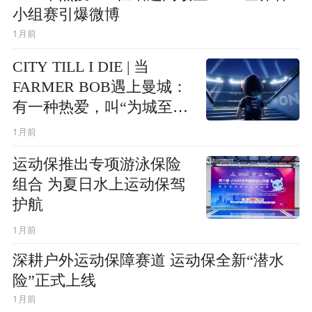
小组赛引爆微博
1月前
CITY TILL I DIE | 当
FARMER BOB遇上曼城：
有一种热爱，叫“为城至
终”
1月前
运动保推出专项游泳保险
组合 为夏日水上运动保驾
护航
1月前
深耕户外运动保障赛道 运动保全新“潜水
险”正式上线
1月前