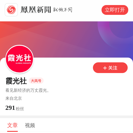
立即打开
霞光社
看见新经济的万丈霞光。
来自
北京
291
粉丝
文章
视频