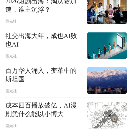
2026短剧出海：淘汰赛加
速，谁主沉浮？
霞光社
社交出海大年，成也AI败
也AI
霞光社
百万华人涌入，变革中的
斯坦国
霞光社
成本四百播放破亿，AI漫
剧凭什么能以小博大
霞光社