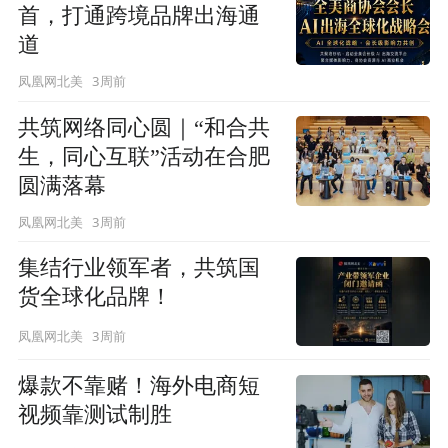
首，打通跨境品牌出海通
道
3周前
凤凰网北美
共筑网络同心圆｜“和合共
生，同心互联”活动在合肥
圆满落幕
3周前
凤凰网北美
集结行业领军者，共筑国
货全球化品牌！
3周前
凤凰网北美
爆款不靠赌！海外电商短
视频靠测试制胜