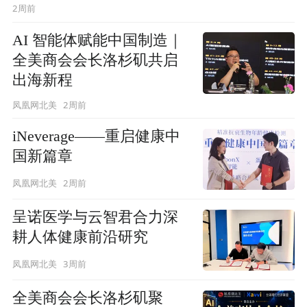
2周前
AI 智能体赋能中国制造｜
全美商会会长洛杉矶共启
出海新程
2周前
凤凰网北美
iNeverage——重启健康中
国新篇章
2周前
凤凰网北美
呈诺医学与云智君合力深
耕人体健康前沿研究
3周前
凤凰网北美
全美商会会长洛杉矶聚