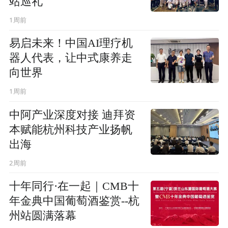
站巡礼
1周前
易启未来！中国AI理疗机
器人代表，让中式康养走
向世界
1周前
中阿产业深度对接 迪拜资
本赋能杭州科技产业扬帆
出海
2周前
十年同行·在一起｜CMB十
年金典中国葡萄酒鉴赏--杭
州站圆满落幕