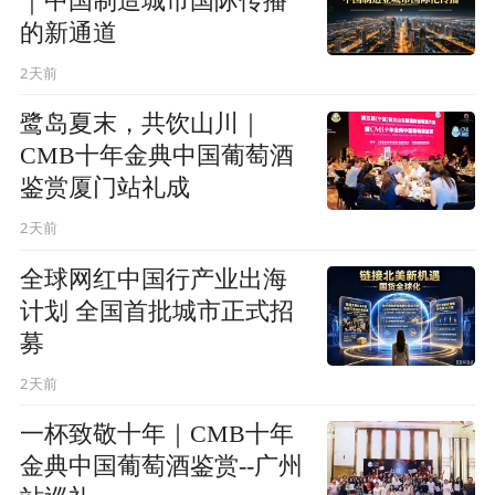
｜中国制造城市国际传播
的新通道
2天前
鹭岛夏末，共饮山川｜
CMB十年金典中国葡萄酒
鉴赏厦门站礼成
2天前
全球网红中国行产业出海
计划 全国首批城市正式招
募
2天前
一杯致敬十年｜CMB十年
金典中国葡萄酒鉴赏--广州