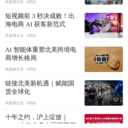
4周前
凤凰网北美
短视频前 3 秒决成败！出
海电商 AI 获客新范式
4周前
凤凰网北美
AI 智能体重塑北美跨境电
商增长格局
4周前
凤凰网北美
链接北美新机遇｜赋能国
货全球化
4周前
凤凰网北美
十年之约，沪上绽放｜
CMB十年金典中国葡萄酒