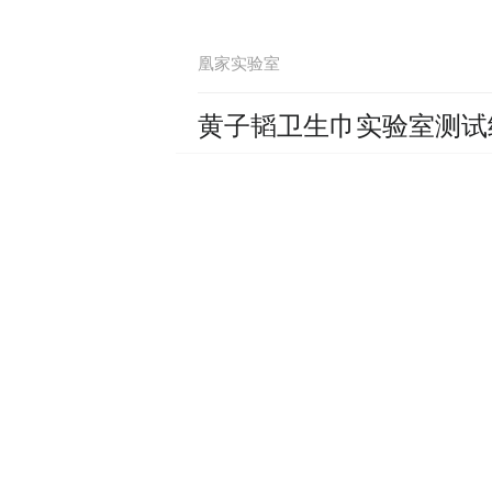
凰家实验室
黄子韬卫生巾实验室测试
凰家实验室
5400米海拔极限挑战！
凰家实验室
拒绝电费刺客！真实场景