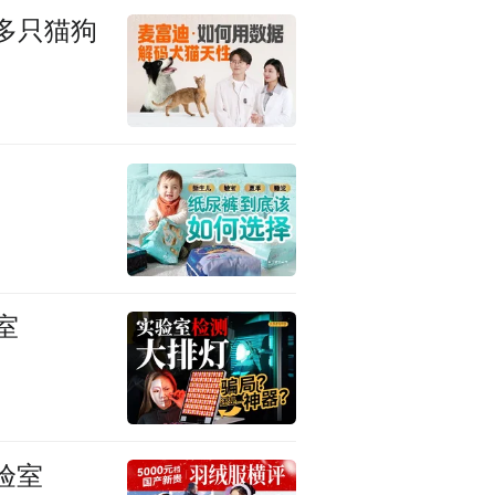
多只猫狗
室
验室