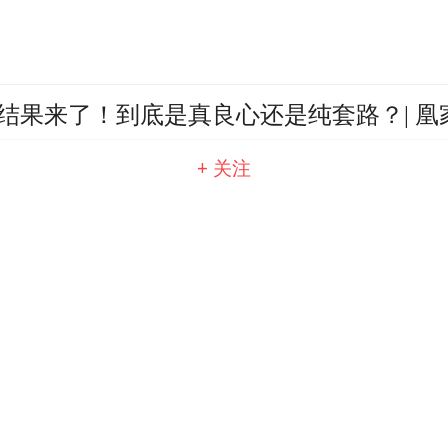
结果来了！到底是真良心还是纯套路？| 凰
+ 关注
现场唯一没高反的居然是TA？
实测空调能做到节能又舒适吗？