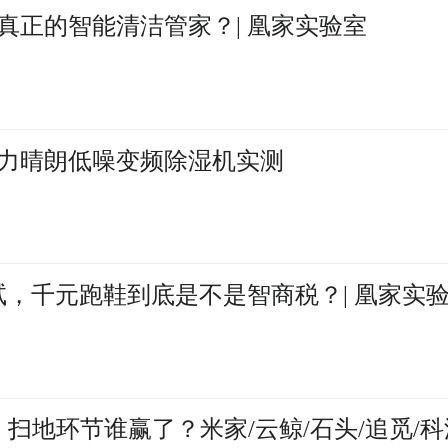
真正的智能清洁管家？| 凰家实验室
力晴朗低噪变频除湿机实测
试，千元跑鞋到底是不是智商税？| 凰家实
扫地环节谁赢了？米家/云鲸/石头/追觅/