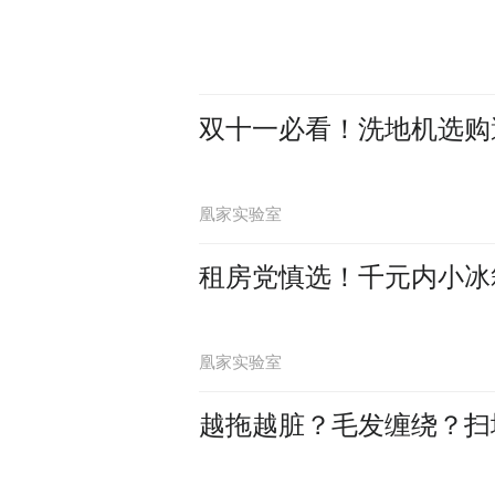
双十一必看！洗地机选购
凰家实验室
租房党慎选！千元内小冰箱
凰家实验室
越拖越脏？毛发缠绕？扫