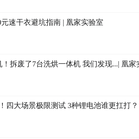
00元速干衣避坑指南 | 凰家实验室
拆废了7台洗烘一体机 我们发现...| 凰
！四大场景极限测试 3种锂电池谁更扛打？