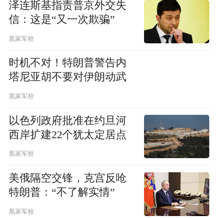
泽连斯基指责普京外交失
信：这是“又一次欺骗”
凰家军校
时机不对！特朗普警告内
塔尼亚胡不要对伊朗动武
凰家军校
以色列政府批准在约旦河
西岸扩建22个犹太定居点
凰家军校
美俄隔空交锋，克宫反呛
特朗普：“不了解实情”
凰家军校