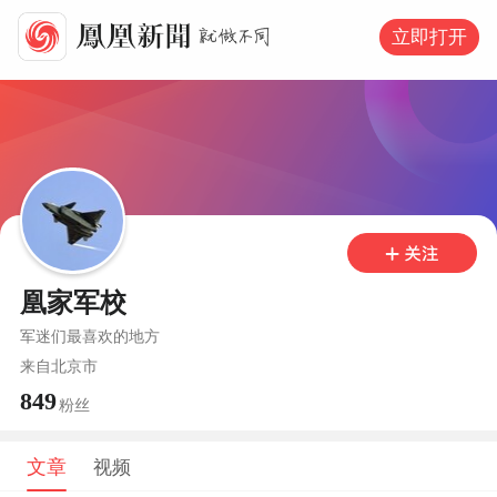
立即打开
凰家军校
军迷们最喜欢的地方
来自
北京市
849
粉丝
文章
视频