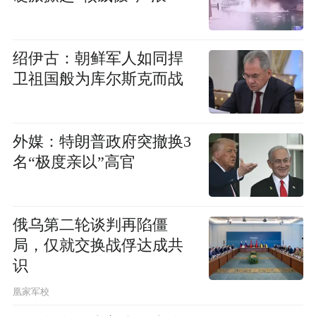
绍伊古：朝鲜军人如同捍
卫祖国般为库尔斯克而战
外媒：特朗普政府突撤换3
名“极度亲以”高官
俄乌第二轮谈判再陷僵
局，仅就交换战俘达成共
识
凰家军校