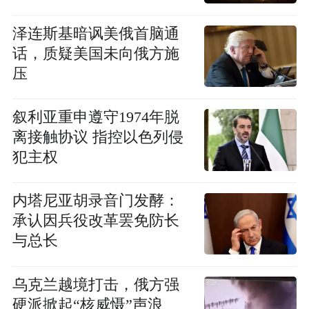
泽连斯基暗讽美俄首脑通
话，质疑美国未向俄方施
压
叙利亚重申遵守1974年脱
离接触协议 指控以色列侵
犯主权
内塔尼亚胡录音门发酵：
承认因兵役改革罢免防长
与总长
乌克兰越境打击，俄方强
硬派掀起“核威慑”声浪