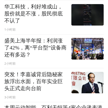
华工科技，利好堆成山，
股价就是不涨，股民彻底
不认了
1小时前
盛美上海半年报：利润涨
了42%，离“平台型”设备商
还有多远？
2小时前
突发！李嘉诚背后隐秘家
族浮出水面，百年实业巨
头正式走向台前
3小时前
本周云动智能、百利天恒等4家企业递表港