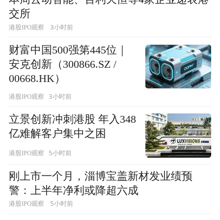
交所
3小时前
港股IPO观察
财富中国500强第445位｜
安克创新（300866.SZ /
00668.HK）
3小时前
港股IPO观察
立景创新冲刺港股 年入348
亿难解客户集中之困
5小时前
港股IPO观察
刚上市一个月，淄博宝盖新材发业绩预
警：上半年净利或降超六成
5小时前
港股IPO观察