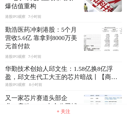
爆估值重构
7小时前
港股IPO观察
勤浩医药冲刺港股：5个月
营收5.6亿 靠拿到8000万美
元首付款
7小时前
港股IPO观察
华勤技术创始人邱文生：1.58亿换8亿浮
盈，邱文生代工大王的芯片暗战丨【商业
人物档案】
8小时前
港股IPO观察
又一家芯片赛道头部企
业‌，启动IPO！中金公司辅
+ 关注
导
8小时前
港股IPO观察