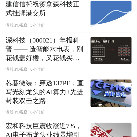
建信信托祝贺拿森科技正
式挂牌港交所
5小时前
港股IPO观察
深科技（000021）年报科
普 —— 造智能水电表，刚
花钱盖好楼，又花钱买设
备
6小时前
港股IPO观察
芯碁微装：穿透137PE，直
写光刻龙头的AI算力+先进
封装双击之路
6小时前
港股IPO观察
宏和科技巨震收涨近7%，
AI电子布龙头业绩暴增引