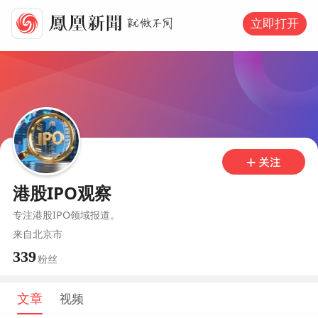
立即打开
港股IPO观察
专注港股IPO领域报道。
来自
北京市
339
粉丝
文章
视频