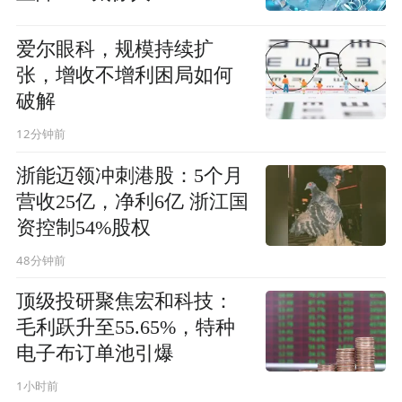
爱尔眼科，规模持续扩
张，增收不增利困局如何
破解
12分钟前
浙能迈领冲刺港股：5个月
营收25亿，净利6亿 浙江国
资控制54%股权
48分钟前
顶级投研聚焦宏和科技：
毛利跃升至55.65%，特种
电子布订单池引爆
1小时前