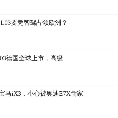
 L03要凭智驾占领欧洲？
 L03德国全球上市，高级
宝马iX3，小心被奥迪E7X偷家