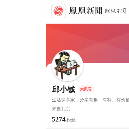
邱小铖
生活探享家，分享有趣、有料、有价
来自
北京
5274
粉丝