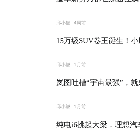
4周前
邱小铖
15万级SUV卷王诞生！小
1月前
邱小铖
岚图吐槽“宇宙最强”，
1月前
邱小铖
纯电i6挑起大梁，理想