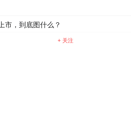
欧洲上市，到底图什么？
+ 关注
头换面卖30万能火吗？
卖25万会继续火爆吗？