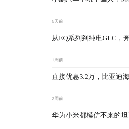
6天前
从EQ系列到纯电GLC，
1周前
直接优惠3.2万，比亚迪
2周前
华为小米都模仿不来的坦