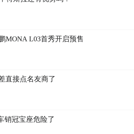
鹏MONA L03首秀开启预售
就差直接点名友商了
汽车销冠宝座危险了