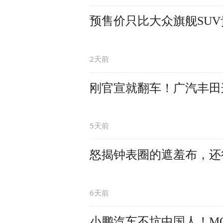
预售价只比大众旗舰SUV
2天前
刚官宣就翻车！广汽丰田
5天前
怒揭钟表圈的遮羞布，还
6天前
小鹏汽车不坑中国人！MO