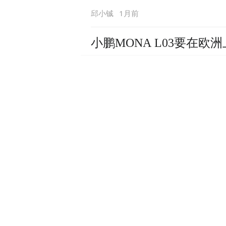
1月前
邱小铖
小鹏MONA L03要在
1月前
邱小铖
宝马iX3月销仅14台，改
1月前
邱小铖
大众9X已交付破万，8X
1月前
邱小铖