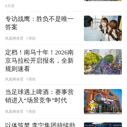
6天前
专访战鹰：胜负不是唯一
答案
1周前
凤凰网体育
定档！南马十年！2026南
京马拉松开启报名，全新
规则速看
1周前
凤凰网体育
当足球遇上啤酒：赛事营
销进入“场景竞争”时代
1周前
凤凰网体育
以体筑梦 李宁集团持续助