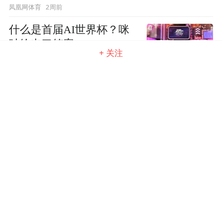
2周前
凤凰网体育
什么是首届AI世界杯？咪
咕给出了答案
+ 关注
2周前
凤凰网体育
世界杯大结局：西班牙夺
冠！
2周前
凤凰网体育
进球大战！英格兰创60年
最佳战绩，姆巴佩成历史
第一人
2周前
凤凰网体育
2026年“雏凤计划”国内选