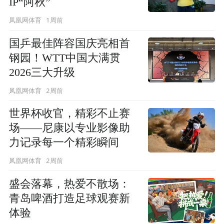
IP“阿秋”
1周前
凤凰网体育
国乒最佳阵容国庆亮相首
钢园！WTT中国大满贯
2026三大升级
2周前
凤凰网体育
世界杯收官，精彩不止赛
场——尼康以专业影像助
力记录每一个精彩瞬间
2周前
凤凰网体育
盛会落幕，热爱不散场：
青岛啤酒打造足球观赛新
体验