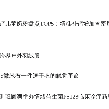
高钙儿童奶粉盘点TOP5：精准补钙增加骨密
跨界户外羽绒服
.5微米看一件速干衣的触觉革命
培训班圆满举办情绪益生菌PS128临床诊疗