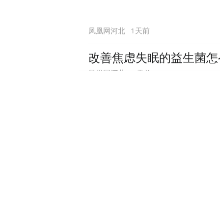
1天前
凤凰网河北
改善焦虑失眠的益生菌怎
1天前
凤凰网河北
综合指纹锁排名有哪些品
1天前
凤凰网河北
深度解析杭州新能源汽车
1天前
凤凰网河北