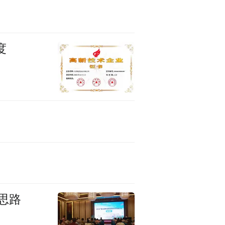
度
新思路