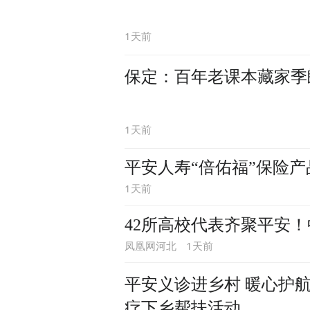
1天前
保定：百年老课本藏家季
1天前
平安人寿“倍佑福”保险
1天前
42所高校代表齐聚平安！
1天前
凤凰网河北
平安义诊进乡村 暖心护航健康路 ——平安产险涞源支公
疗下乡帮扶活动