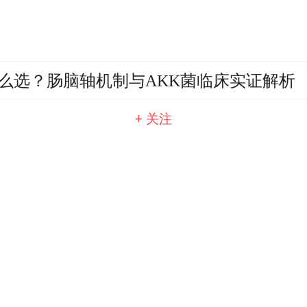
么选？肠脑轴机制与AKK菌临床实证解析
+ 关注
牌？久经市场考验前十：专业安防家用参
贴膜：特之家阿飞贴膜如何定义服务新标