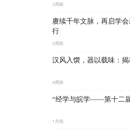
2周前
赓续千年文脉，再启学会
行
2周前
汉风入馔，器以载味：揭秘
4周前
“经学与皖学——第十二
1月前