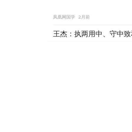
2月前
凤凰网国学
王杰：执两用中、守中致
2月前
凤凰网国学
聚焦张世英“万有相通的
2月前
凤凰网国学
书香润校社 阅读沁人心
能育人实效