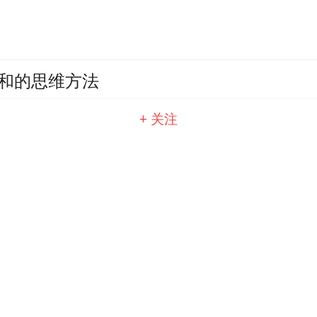
和的思维方法
+ 关注
哲学”，“汤一介当代学人讲座”第十讲武汉
——江汉大学开展全民阅读周系列活动 以文