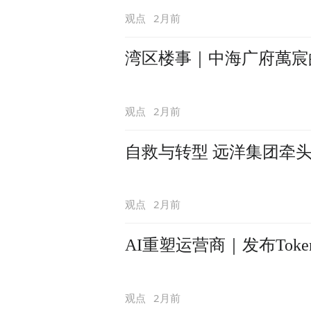
2月前
观点
湾区楼事｜中海广府萬宸
2月前
观点
自救与转型 远洋集团牵
2月前
观点
AI重塑运营商｜发布To
2月前
观点