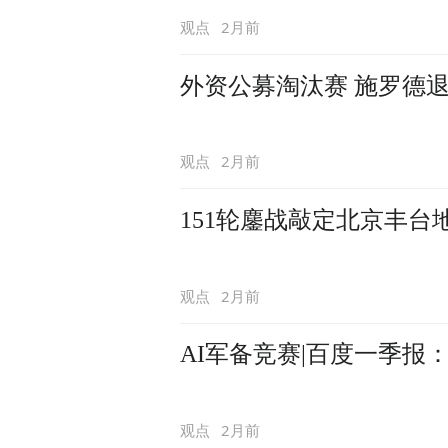
2月前
观点
外资公募淘汰赛 施罗德
2月前
观点
151轮鏖战敲定北京丰台地
2月前
观点
AI军备竞赛|百度一季
2月前
观点