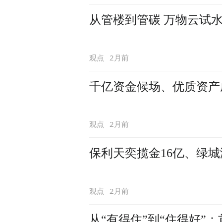
从管楼到管碳 万物云试
2月前
观点
千亿资金候场、优质资产
2月前
观点
保利天奕揽金16亿、绿城
2月前
观点
从“有得住”到“住得好”