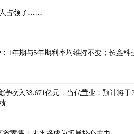
汕人占领了……
炉：1年期与5年期利率均维持不变；长鑫科
度净收入33.671亿元；当代置业：预计将于20
绩
正 高鑫零售：未来将成为拓展核心主力