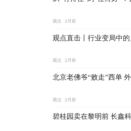
2月前
观点
观点直击丨行业变局中的
2月前
观点
北京老佛爷“败走”西单 
2月前
观点
碧桂园卖在黎明前 长鑫科