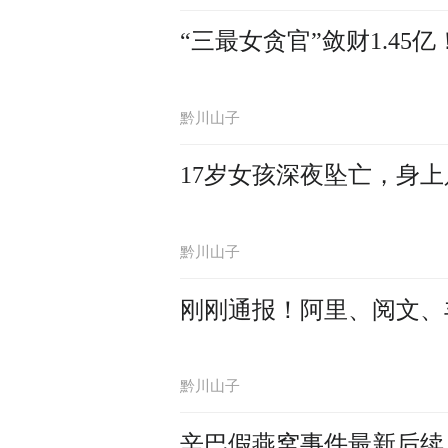
“三最女贪官”敛财1.45
黔川山子
17岁女孩深夜坠亡，身
黔川山子
刚刚通报！阿里、阅文、
黔川山子
辛巴假燕窝事件最新后续