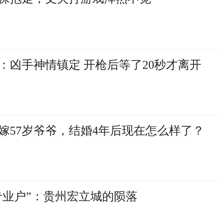
：凶手神情镇定 开枪后等了20秒才离开
嫁57岁爷爷，结婚4年后现在怎么样了？
专业户”：贵州宏立城的陨落