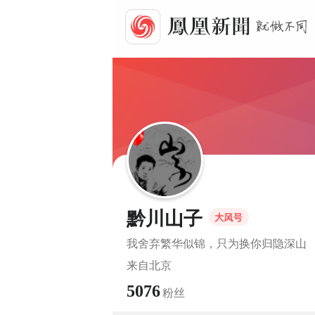
黔川山子
我舍弃繁华似锦，只为换你归隐深山
来自
北京
5076
粉丝