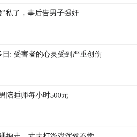
偿”私了，事后告男子强奸
多日: 受害者的心灵受到严重创伤
男陪睡师每小时500元
裸抱走，丈夫打游戏浑然不觉