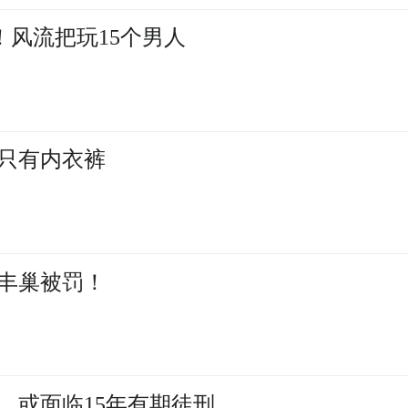
亿！风流把玩15个男人
上只有内衣裤
丰巢被罚！
，或面临15年有期徒刑