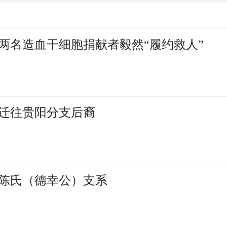
两名造血干细胞捐献者毅然“履约救人”
迁往贵阳分支后裔
陈氏（德幸公）支系