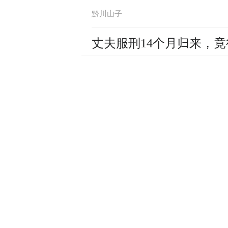
黔川山子
丈夫服刑14个月归来，
黔川山子
浙江某大一学女生网上分
黔川山子
马拉多纳去世体力透支成
黔川山子