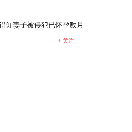
竟得知妻子被侵犯已怀孕数月
+ 关注
享卖淫经历？学校回应来了
致命因素，为取悦28岁女友多次整容服药