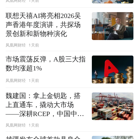
1天前
凤凰网财经
联想天禧AI将亮相2026吴
声香港年度演讲，共探场
景创新和新物种演化
1天前
凤凰网财经
市场震荡反弹，A股三大指
数均涨超1%
1天前
凤凰网财经
魏建国：拿上金钥匙，搭
上直通车，撬动大市场
——深耕RCEP，中国中小
企业再创新机
1天前
凤凰网财经