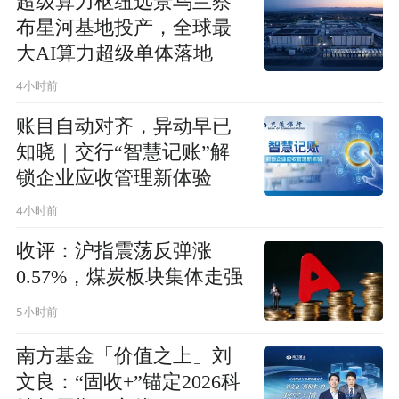
超级算力枢纽远景乌兰察
布星河基地投产，全球最
大AI算力超级单体落地
4小时前
账目自动对齐，异动早已
知晓｜交行“智慧记账”解
锁企业应收管理新体验
4小时前
收评：沪指震荡反弹涨
0.57%，煤炭板块集体走强
5小时前
南方基金「价值之上」刘
文良：“固收+”锚定2026科