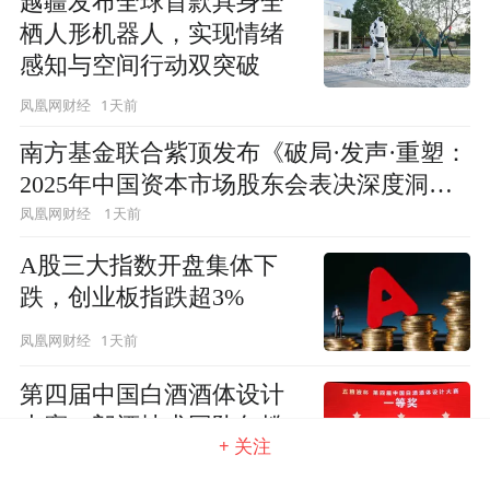
越疆发布全球首款具身全
栖人形机器人，实现情绪
感知与空间行动双突破
1天前
凤凰网财经
南方基金联合紫顶发布《破局·发声·重塑：
2025年中国资本市场股东会表决深度洞
察》
1天前
凤凰网财经
A股三大指数开盘集体下
跌，创业板指跌超3%
1天前
凤凰网财经
第四届中国白酒酒体设计
大赛，郎酒技术团队包揽
+ 关注
一等奖！