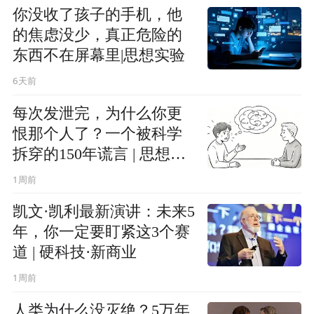
你没收了孩子的手机，他
的焦虑没少，真正危险的
东西不在屏幕里|思想实验
6天前
每次发泄完，为什么你更
恨那个人了？一个被科学
拆穿的150年谎言 | 思想实
验
1周前
凯文·凯利最新演讲：未来5
年，你一定要盯紧这3个赛
道 | 硬科技·新商业
1周前
人类为什么没灭绝？5万年