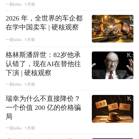
手 | 硬核观察
1月前
一刻talks
2026 年，全世界的车企都
在学中国卖车 | 硬核观察
1月前
一刻talks
格林斯潘辞世：82岁他承
认错了，现在AI在替他往
下演 | 硬核观察
1月前
一刻talks
瑞幸为什么不直接降价？
一个价值 200 亿的价格骗
局
1月前
一刻talks