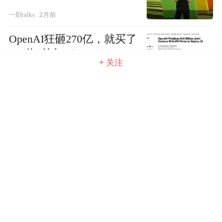
2月前
一刻talks
OpenAI狂砸270亿，就买了
150位“外包”？
+ 关注
2月前
一刻talks
拼豆，已致人死亡
2月前
一刻talks
在德国的华人精英，建了
一个群，里面4500人，专
门交流怎么给同胞下药迷
奸
2月前
一刻talks