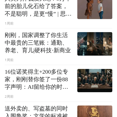
前的胎儿化石给了答案，
不是聪明，是更“慢” | 思想
实验
1周前
刚刚，国家调整了你生活
中最贵的三笔账：通勤、
养老、育儿|硬科技·新商业
1周前
16位诺奖得主+200多位专
家，刚刚替你签了一份88
字声明：AI留给你的时间
不多了 | 硬科技·新商业
2周前
送外卖的、写盗墓的同时
入围鲁奖：文学的标准被