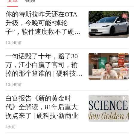
你的特斯拉昨天还在OTA
升级，今晚可能“掉轮
子”，软件速度救不了硬件
失速|硬科技·新商业
10小时前
一句话毁了十年，赔了30
万，江小白赢了官司，输
掉的那个算谁的 | 硬科技·
新商业
10小时前
白宫报告《新的黄金时
代》全解读，81年后重大
拐点来了 | 硬科技·新商业
4天前