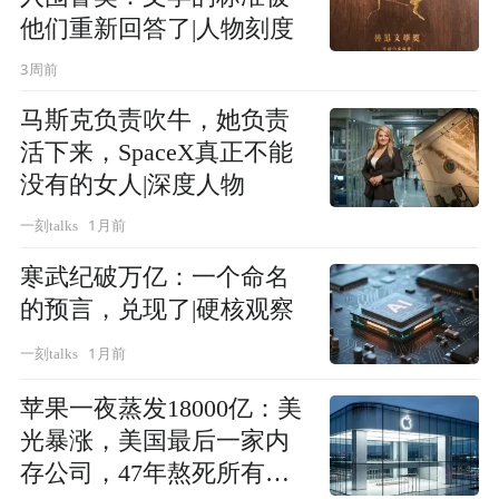
他们重新回答了|人物刻度
3周前
马斯克负责吹牛，她负责
活下来，SpaceX真正不能
没有的女人|深度人物
1月前
一刻talks
寒武纪破万亿：一个命名
的预言，兑现了|硬核观察
1月前
一刻talks
苹果一夜蒸发18000亿：美
光暴涨，美国最后一家内
存公司，47年熬死所有对