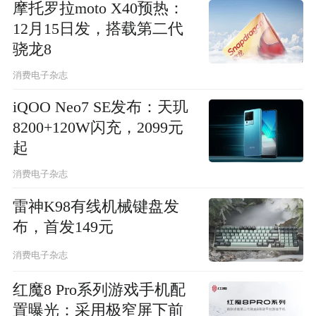
摩托罗拉moto X40预热：
12月15日发，搭载第二代
骁龙8
消费电子杂志
iQOO Neo7 SE发布：天玑
8200+120W闪充，2099元
起
消费电子杂志
雷神K98有线机械键盘发
布，首发149元
消费电子杂志
红魔8 Pro系列游戏手机配
置曝光：采用极窄屏下前