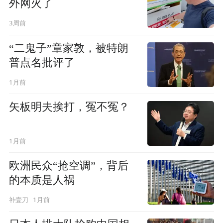
外网火了
3周前
“二鬼子”章家敦，被特朗
普点名批评了
1月前
矢板明夫挨打，冤不冤？
1月前
欧洲民众“抢空调”，背后
的本质是人祸
1月前
补壹刀