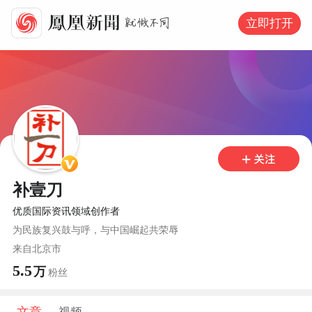
立即打开
补壹刀
优质国际资讯领域创作者
为民族复兴鼓与呼，与中国崛起共荣辱
来自
北京市
5.5
万
粉丝
文章
视频