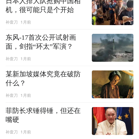
日本人排大队抢购中国相
机，很可能只是个开始
1月前
补壹刀
东风-17首次公开试射画
面，剑指“环太”军演？
1月前
补壹刀
某新加坡媒体究竟在破防
什么？
1月前
补壹刀
菲防长求锤得锤，但还在
嘴硬
1月前
补壹刀