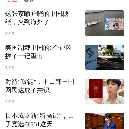
这张家喻户晓的中国糖
纸，火到海外了
2天前
美国制裁中国的6个帮凶，
挨了一记重击
3天前
对待“叛徒”，中日韩三国
网民达成了共识
4天前
日本成立新“特高课”，日
子竟选在731这天