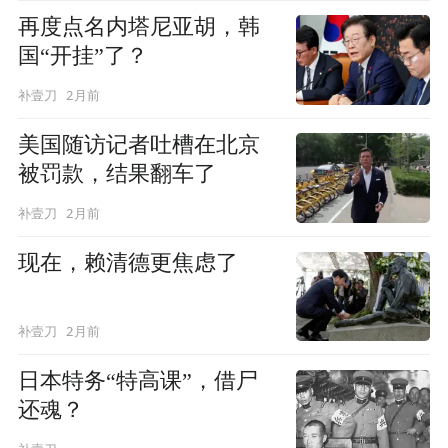
再度点名内塔尼亚胡，韩
国“开挂”了？
2月前
补壹刀
美国随访记者吐槽在北京
被罚款，结果翻车了
2月前
补壹刀
现在，赖清德更焦虑了
2月前
补壹刀
日本特务“特高课”，借尸
还魂？