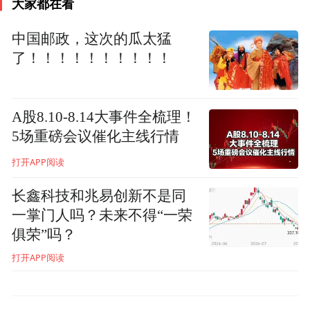
大家都在看
南南铝加工成立于2010年，隶属于广西最大
中国邮政，这次的瓜太猛
了！！！！！！！！！！
的国有企业、世界500强企业——广西投资集
团，总投资额73亿元人民币，配备一流的制
造装备，是广西壮族自治区党委、政府重点
A股8.10-8.14大事件全梳理！
打造的以航材技术为标准的高端铝合金先进
5场重磅会议催化主线行情
制造企业。公司建设有年产20万吨航空交通
打开APP阅读
高端铝合金新材料项目，拥有高纯高性能铝
长鑫科技和兆易创新不是同
合金、热轧中厚板、大型挤压型材、冷轧汽
一掌门人吗？未来不得“一荣
车板生产线，主要生产2系、6系、7系铝合金
俱荣”吗？
产品，产品广泛应用于航空航天、轨道交
打开APP阅读
通、汽车、船舶、3C及泛半导体等领域。