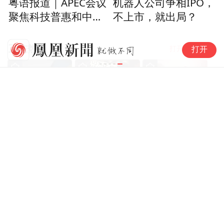
粤语报道｜APEC会议
机器人公司争相IPO，
聚焦科技普惠和中小
不上市，就出局？
板热轧生产线、挤压型材生产线，交通轻量
企业发展
化生产线；更深度协同广投铝产业来宾基地
天
正在热播
打开app阅读
铝水直供优势、柳州基地产能优势，垂直打
打开
(8)
造一体化铝精深加工产业链。
如今，南南铝加工研发、生产的各类别、各
型号铝材，已广泛应用到国民经济高端制造
领域，战略性重点产品聚焦全球新经济赛
时事
全
131
集
时事
全
1
集
历史
全
1
集
道，对标国际先进水平。在航空航天领域，
俄乌战局·四周年
少年之死何以引爆
暴雨将至·卢沟桥
能够稳定批量供应航空超厚板、航空蒙皮板
祭
法国？
事变始末
及航天超宽幅板材，为重大装备提供关键材
料；在汽车领域，以一流质量标准批量化生
产汽车外板；在3C泛半导体领域，进入全球