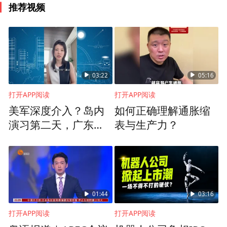
推荐视频
03:22
05:16
打开APP阅读
打开APP阅读
美军深度介入？岛内
如何正确理解通胀缩
演习第二天，广东海
表与生产力？
事局封海，断了赖清
党的二十大报告指出，制造业高质量发展是
德念想
经济高质量发展的重中之重。作为一家以航
材技术为标准，集研发、生产和经营为一体
的航空航天交通铝新材料先进制造商，南南
01:44
03:16
铝加工建设有全球先进的高纯、高均匀、高
打开APP阅读
打开APP阅读
洁净、高性能大规格熔铸生产线、航空中厚