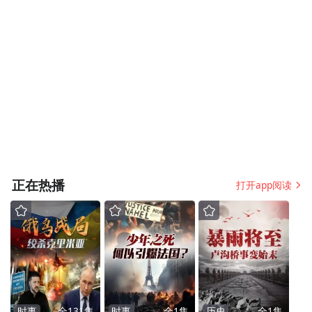
康生活
正在热播
打开app阅读
时事
全
131
集
时事
全
1
集
历史
全
1
集