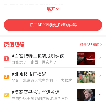
引领汤泉品牌多元设计升级
提升品牌形象
打开APP阅读更多精彩内容
多相设计
的创新理念和独特设计，为汤泉品
牌注入了新的活力和魅力。高品质的汤泉空
打开APP阅读
间不仅能够吸引更多的消费者，还能提升品
#白宫把特工包装成蜘蛛侠
牌的知名度和美誉度。
白宫发了一张图，网友炸了
增加消费者满意度
#北京楼市再松绑
罕见，北京破天荒率先救市，大松绑
多相设计
打造出的舒适、美观、个性化的汤
#美高官寻求访华遭冷遇
泉环境，以及贴心的服务设施，能够让消费
中国拒绝美鹰派副防长访华？弦外之音被热议
者在汤泉中得到更好的体验，从而增加消费