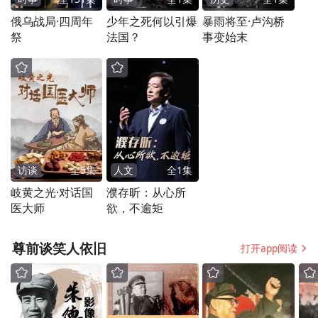
俄乌战局·四周年
少年之死何以引爆
暴雨将至·卢沟桥
祭
法国？
事变始末
访谈
全
5
集
人文
全
1
集
岐黄之光·对话国
濮存昕：从心所
医大师
欲，不逾矩
尊前谈笑人依旧
打开app阅读