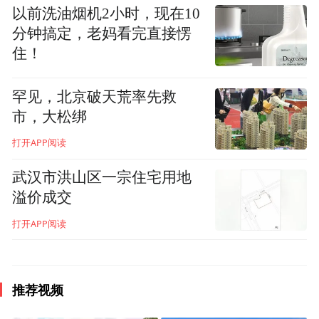
以前洗油烟机2小时，现在10
免责声明：本文为企业宣传商业资讯，仅供
分钟搞定，老妈看完直接愣
住！
用户参考，如用户将之作为消费行为参考，
凤凰网敬告用户需审慎决定。
罕见，北京破天荒率先救
市，大松绑
打开APP阅读
武汉市洪山区一宗住宅用地
溢价成交
打开APP阅读
推荐视频