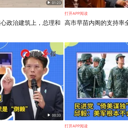
01:23
打开APP阅读
核心政治建筑上，总理和
高市早苗内阁的支持率
选举看点：陈水扁少数派执政故事或重演
第一个阶段是选战开始到
举大致可以分为两个阶段，
归队和郭台铭退选到现在乃至投票日的激烈角逐。
00:33
打开APP阅读