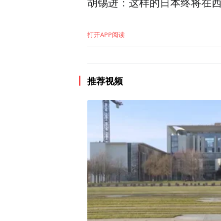
胡锡进：这样的日本终将在
2024年1月13日是台湾
大选包括台湾地区正副领导
打开APP阅读
三组人选，分别为民进党的
本次选举的“三脚督（闽南语
推荐视频
不少选民感叹只能
欢而散，让
能出现的结果是将会产生少
连战、宋楚瑜鹬蚌相争，陈
面临的一个最大痛点。
自1996年开始“直选”正
看他楼塌了”的现象一再产生