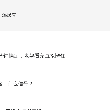
：远没有
全面停火协议”或自动瓦解
0分钟搞定，老妈看完直接愣住！
升格，什么信号？