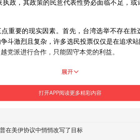
派执政，其政策的民意代表性势必面临不足，或
有三点重要的现实因素。首先，台湾选举不存在胜
的争斗激烈且复杂，许多选民投票仅仅是在追求站
超越党派进行合作，只能固守本党的利益。
派领袖执政就万事大吉了。评判一个政治人物，
检验的真实评价。事实上，多数派执政后的支持
导人的痛点。政治人物最重要的不是说了什么，而
打开APP阅读更多精彩内容
特朗普在美伊协议中悄悄改写了目标
探重启对俄对话，中欧关系面临新考验