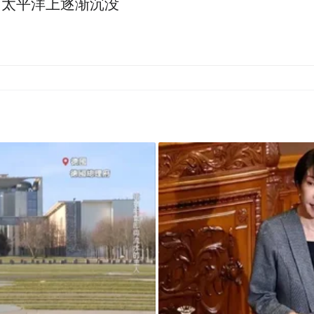
西太平洋上逐渐沉没
地区选举投票日，时间正在日益临近但不少选民仍在“
人选举和立法委员选举，其中最受瞩目的当属领导
赖清德与萧美琴、国民党的侯友宜与赵少康、民众
，意思是三方的对抗与竞逐，都有获胜的实力）”
在“烂苹果之中选一个不那么烂的”
。照目前趋势
数派执政的尴尬场景。
这样的场景在2000年大选
水扁渔翁得利。尴尬场景的背后是困扰台湾多年的
副领导人以来，台湾选举体制已经运行20多年，“眼
，是时候总结经验和教训了。