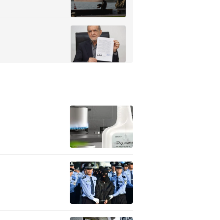
作者丨《香港01》评论员 邓峰
编辑丨王睿