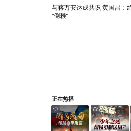
与蒋万安达成共识 黄国昌：
“倒赖”
正在热播