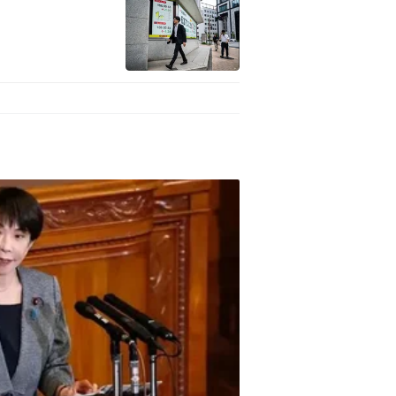
天人交战”，不知投给谁。本次
目前基本选战格局是
人选举。
党的柯文哲与吴欣盈。
态势和年度大戏“蓝白合”的不
下去，2024年大选一个有可
时便已经上演，当年泛蓝阵营的
蓝绿撕裂，是台湾选举体制所
看他起朱楼，眼看他宴宾客，眼