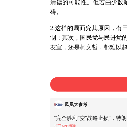
清德的可能性。但若由少数
碍。
2.这样的局面究其原因，
制；其次，国民党与民进党
友宜，还是柯文哲，都难以
3.这同样也不意味着让多数
更要关注其卸任后经受实践
面，这也是许多台湾地区领
凤凰大参考
“完全胜利”变“战略止损”，
G7背后的大国博弈：欧盟试
打开APP阅读
打开APP阅读