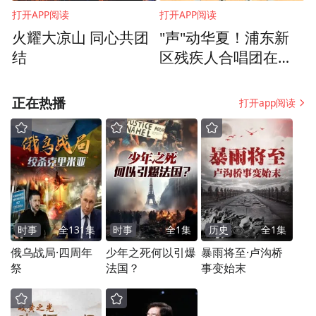
打开APP阅读
打开APP阅读
火耀大凉山 同心共团
"声"动华夏！浦东新
结
区残疾人合唱团在第
五届“华夏之声”合唱大
会斩获银奖
正在热播
打开app阅读
时事
全
131
集
时事
全
1
集
历史
全
1
集
俄乌战局·四周年
少年之死何以引爆
暴雨将至·卢沟桥
祭
法国？
事变始末