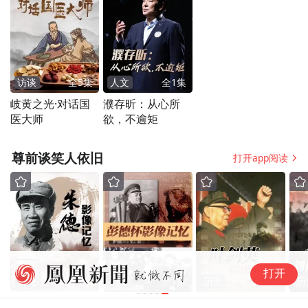
访谈
全
5
集
人文
全
1
集
岐黄之光·对话国
濮存昕：从心所
医大师
欲，不逾矩
尊前谈笑人依旧
打开app阅读
极
打开
二
历史
全
1
集
历史
全
1
集
历史
全
1
集
历
士
朱德
彭德怀
叶剑英
刘