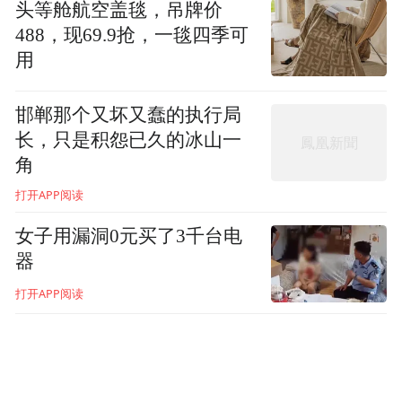
头等舱航空盖毯，吊牌价
488，现69.9抢，一毯四季可
用
邯郸那个又坏又蠢的执行局
长，只是积怨已久的冰山一
角
打开APP阅读
女子用漏洞0元买了3千台电
器
打开APP阅读