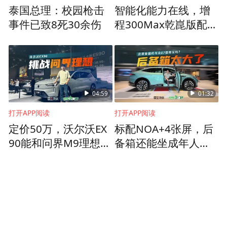
泰国总理：校园枪击
智能化能力在线，增
事件已致8死30余伤
程300Max乾崑版配置
合理，东风奕派M8怎
么样？
04:59
01:32
打开APP阅读
打开APP阅读
定价50万，沃尔沃EX
标配NOA+4张屏，后
90能和问界M9理想L9
备箱还能坐成年人！
竞争吗？
与众07比MONA M03
好？