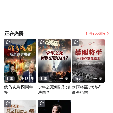
正在热播
打开app阅读
时事
全
131
集
时事
全
1
集
历史
全
1
集
俄乌战局·四周年
少年之死何以引爆
暴雨将至·卢沟桥
祭
法国？
事变始末