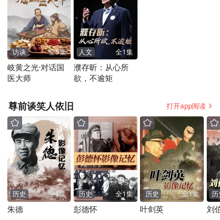
访谈
全
5
集
人文
全
1
集
岐黄之光·对话国
濮存昕：从心所
医大师
欲，不逾矩
尊前谈笑人依旧
打开app阅读
历史
全
1
集
历史
全
1
集
历史
全
1
集
历
朱德
彭德怀
叶剑英
刘