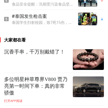
食品安全提醒：汛期受污染食品坚决不能食用
#泰国发生枪击案
泰国学生扫射校园，致7死15伤，犯案前先射杀祖父母
大家都在看
沉香手串，千万别戴错了！
多位明星种草尊界V800 贾乃
亮第一时间下单：真的非常
骄傲
打开APP阅读